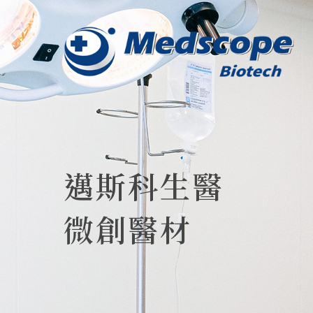
邁斯科生醫
微創醫材