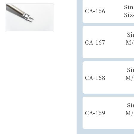
Sin
CA-166
Siz
Si
CA-167
M/
Si
CA-168
M/
Si
CA-169
M/