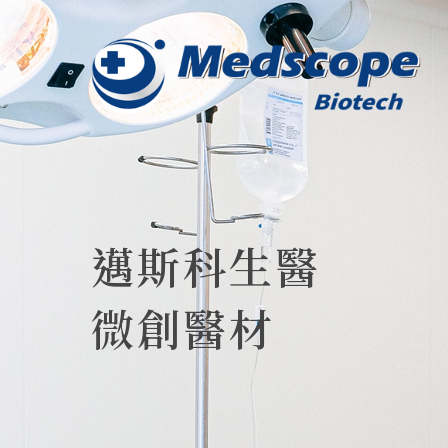
邁斯科生醫
微創醫材