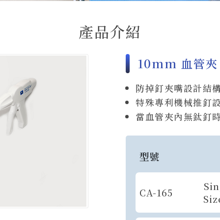
產品介紹
10mm 血管夾
防掉釘夾嘴設計結
特殊專利機械推釘
當血管夾內無鈦釘
型號
Sin
CA-165
Siz